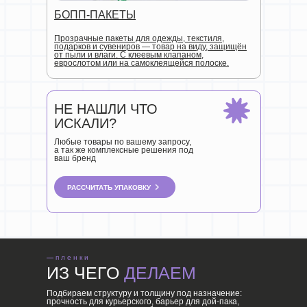
БОПП-ПАКЕТЫ
Прозрачные пакеты для одежды, текстиля,
подарков и сувениров — товар на виду, защищён
от пыли и влаги. С клеевым клапаном,
еврослотом или на самоклеящейся полоске.
НЕ НАШЛИ ЧТО
ИСКАЛИ?
Любые товары по вашему запросу,
а так же комплексные решения под
ваш бренд
РАССЧИТАТЬ УПАКОВКУ
—
пленки
ИЗ ЧЕГО
ДЕЛАЕМ
Подбираем структуру и толщину под назначение:
прочность для курьерского, барьер для дой-пака,