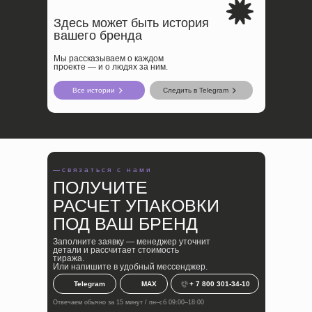
Здесь может быть история
вашего бренда
Мы рассказываем о каждом
проекте — и о людях за ним.
Все истории
Следить в Telegram
—
связаться с нами
ПОЛУЧИТЕ
РАСЧЕТ УПАКОВКИ
ПОД ВАШ БРЕНД
Заполните заявку — менеджер уточнит
детали и рассчитает стоимость
тиража.
Или напишите в удобный мессенджер.
Telegram
MAX
+ 7 800 301-34-10
Отвечаем обычно за 15 минут / пн–сб 09:00–18:00