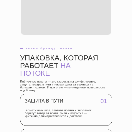
—
зачем бренду пленка
УПАКОВКА, КОТОРАЯ
РАБОТАЕТ
НА
ПОТОКЕ
Плёночные пакеты — это скорость на фулфилменте,
защита товара в пути и низкая цена за единицу на
больших тиражах. И при этом — полноценная поверхность
под бренд.
01
ЗАЩИТА В ПУТИ
Герметичный шов, плотная плёнка и зип-замок
берегут товар от влаги, пыли и вскрытия —
критично для маркетплейсов и доставки.