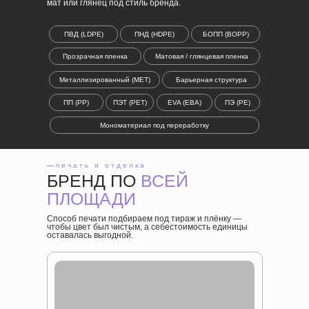
мат или глянец под стиль бренда.
ПВД (LDPE)
ПНД (HDPE)
БОПП (BOPP)
Прозрачная пленка
Матовая / глянцевая пленка
Металлизированный (MET)
Барьерная структура
ПП (PP)
ПЭТ (PET)
EVA (ЕВА)
ПЭ (PE)
Мономатериал под переработку
—
печать и отделка
БРЕНД ПО
ВСЕЙ
ПЛОЩАДИ
Способ печати подбираем под тираж и плёнку —
чтобы цвет был чистым, а себестоимость единицы
оставалась выгодной.