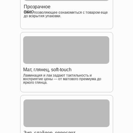
Прозрачное
окно
Окно, позволяющее ознакомиться с товаром еще
до вскрытия упаковки.
Мат, глянец, soft-touch
Ламинация и лак задают тактильность и
восприятие цены — от матового премиума до
яркого глянца.
Зип, слайдер, еврослот