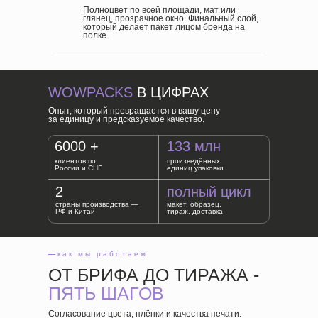
Полноцвет по всей площади, мат или
глянец, прозрачное окно. Финальный слой,
который делает пакет лицом бренда на
полке.
WOWPACKS
В ЦИФРАХ
Опыт, который превращается в вашу цену
за единицу и предсказуемое качество.
6000 +
133 млн
клиентов по
произведённых
России и СНГ
единиц упаковки
2
полный цикл
страны производства —
макет, образец,
РФ и Китай
тираж, доставка
—
как мы работаем
ОТ БРИФА ДО ТИРАЖА -
ПЯТЬ ШАГОВ
Согласование цвета, плёнки и качества печати.