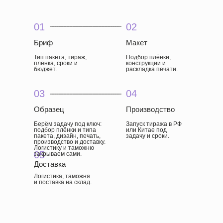
01
02
Бриф
Макет
Тип пакета, тираж,
Подбор плёнки,
плёнка, сроки и
конструкции и
бюджет.
раскладка печати.
03
04
Образец
Производство
Берём задачу под ключ:
Запуск тиража в РФ
подбор плёнки и типа
или Китае под
пакета, дизайн, печать,
задачу и сроки.
производство и доставку.
Логистику и таможню
05
закрываем сами.
Доставка
Логистика, таможня
и поставка на склад.