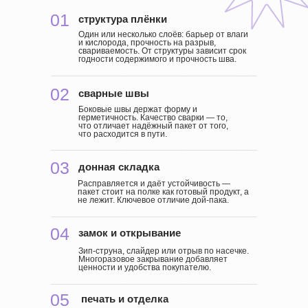
01
структура плёнки
Один или несколько слоёв: барьер от влаги
и кислорода, прочность на разрыв,
свариваемость. От структуры зависит срок
годности содержимого и прочность шва.
02
сварные швы
Боковые швы держат форму и
герметичность. Качество сварки — то,
что отличает надёжный пакет от того,
что расходится в пути.
03
донная складка
Расправляется и даёт устойчивость —
пакет стоит на полке как готовый продукт, а
не лежит. Ключевое отличие дой-пака.
04
замок и открывание
Зип-струна, слайдер или отрыв по насечке.
Многоразовое закрывание добавляет
ценности и удобства покупателю.
05
печать и отделка