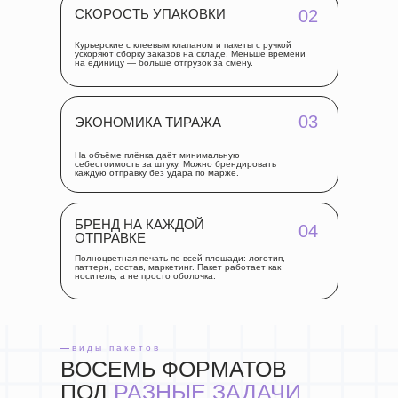
СКОРОСТЬ УПАКОВКИ
02
Курьерские с клеевым клапаном и пакеты с ручкой
ускоряют сборку заказов на складе. Меньше времени
на единицу — больше отгрузок за смену.
03
ЭКОНОМИКА ТИРАЖА
На объёме плёнка даёт минимальную
себестоимость за штуку. Можно брендировать
каждую отправку без удара по марже.
БРЕНД НА КАЖДОЙ
04
ОТПРАВКЕ
Полноцветная печать по всей площади: логотип,
паттерн, состав, маркетинг. Пакет работает как
носитель, а не просто оболочка.
—
виды пакетов
ВОСЕМЬ ФОРМАТОВ
ПОД
РАЗНЫЕ ЗАДАЧИ