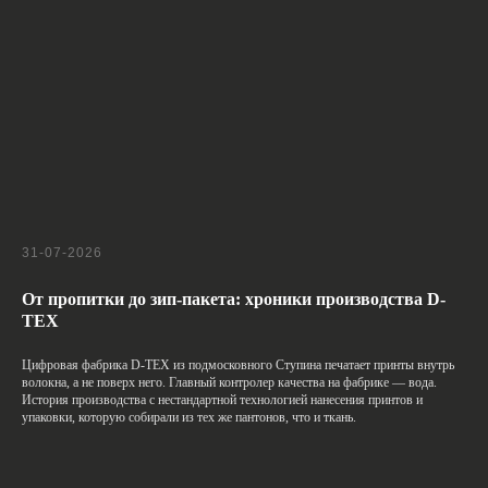
Отзывы клиентов
Pantone
Коробки
Примеры работ
Упаковка для
маркетплейсов
Бумажные пакеты
КАК РАБОТАТЬ
УСЛУГИ
Фирменный стиль
ИСТОРИИ
Брендирование упаковки
КОНТАКТЫ
AR-упаковка
NFC-упаковка
31-07-2026
От пропитки до зип-пакета: хроники производства D-
+7 800 301-34-10
TEX
sale@wowpacks.ru
Цифровая фабрика D-TEX из подмосковного Ступина печатает принты внутрь
Москва, ул. Бутлерова д.
17, метро "Калужская"
волокна, а не поверх него. Главный контролер качества на фабрике — вода.
История производства с нестандартной технологией нанесения принтов и
упаковки, которую собирали из тех же пантонов, что и ткань.
Политика конфиденциальности
© 2026 ООО "ТРЕНД-ОПТОМ"