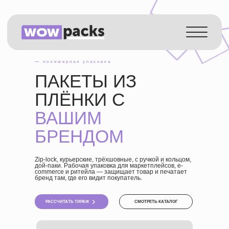
Каталог
Услуги
—
полимерная упаковка
Как работаем
ПАКЕТЫ ИЗ
О компании
ПЛЁНКИ С
Истории
ВАШИМ
Контакты
БРЕНДОМ
RU
Zip-lock, курьерские, трёхшовные, с ручкой и кольцом,
дой-паки. Рабочая упаковка для маркетплейсов, e-
commerce и ритейла — защищает товар и печатает
бренд там, где его видит покупатель.
РАССЧИТАТЬ ТИРАЖ
СМОТРЕТЬ КАТАЛОГ