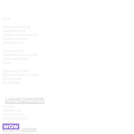
О нас
О КОМПАНИИ
Наше производство
Наши партнёры
Условия сотрудничества
Отзывы клиентов
Примеры работ
КАТАЛОГ
Пакеты zip-lock
Упаковка по назначению
Курьерские пакеты
Бирки
УСЛУГИ
Фирменный стиль
Брендирование упаковки
NFC-упаковка
AR-упаковка
КАК РАБОТАТЬ
ИСТОРИИ
КОНТАКТЫ
© 2026 ООО "ТРЕНД-ОПТОМ"
Политика конфиденциальности
Коробки
Упаковка для
маркетплейсов
Бумажные пакеты
Pantone
Производство и брендирование
упаковки полного цикла для