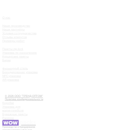
О нас
О КОМПАНИИ
Наше производство
Наши партнёры
Условия сотрудничества
Отзывы клиентов
Примеры работ
КАТАЛОГ
Пакеты zip-lock
Упаковка по назначению
Курьерские пакеты
Бирки
УСЛУГИ
Фирменный стиль
Брендирование упаковки
NFC-упаковка
AR-упаковка
КАК РАБОТАТЬ
ИСТОРИИ
КОНТАКТЫ
© 2026 ООО "ТРЕНД-ОПТОМ"
Политика конфиденциальности
Коробки
Упаковка для
маркетплейсов
Бумажные пакеты
Pantone
Производство и брендирование
упаковки полного цикла для