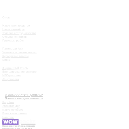
О нас
О КОМПАНИИ
Наше производство
Наши партнёры
Условия сотрудничества
Отзывы клиентов
Примеры работ
КАТАЛОГ
Пакеты zip-lock
Упаковка по назначению
Курьерские пакеты
Бирки
УСЛУГИ
Фирменный стиль
Брендирование упаковки
NFC-упаковка
AR-упаковка
КАК РАБОТАТЬ
ИСТОРИИ
КОНТАКТЫ
© 2026 ООО "ТРЕНД-ОПТОМ"
Политика конфиденциальности
Коробки
Упаковка для
маркетплейсов
Бумажные пакеты
Pantone
Производство и брендирование
упаковки полного цикла для