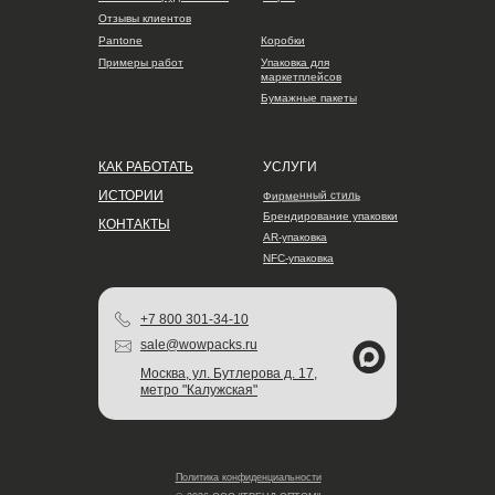
Отзывы клиентов
Pantone
Коробки
Примеры работ
Упаковка для
маркетплейсов
Бумажные пакеты
КАК РАБОТАТЬ
УСЛУГИ
ИСТОРИИ
Фирменный стиль
Брендирование упаковки
КОНТАКТЫ
AR-упаковка
NFC-упаковка
+7 800 301-34-10
sale@wowpacks.ru
Москва, ул. Бутлерова д. 17,
метро "Калужская"
Политика конфиденциальности