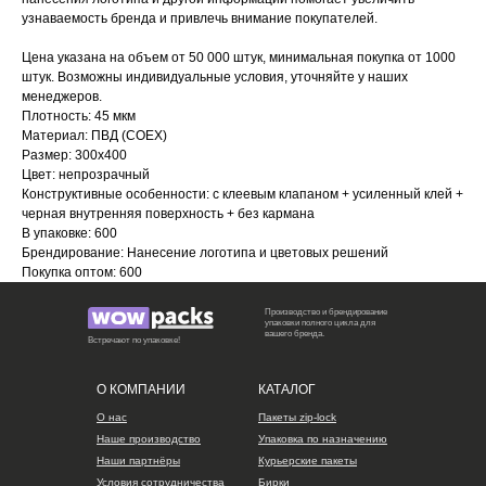
узнаваемость бренда и привлечь внимание покупателей.
Цена указана на объем от 50 000 штук, минимальная покупка от 1000
штук. Возможны индивидуальные условия, уточняйте у наших
менеджеров.
Плотность: 45 мкм
Материал: ПВД (COEX)
Размер: 300х400
Цвет: непрозрачный
Конструктивные особенности: с клеевым клапаном + усиленный клей +
черная внутренняя поверхность + без кармана
В упаковке: 600
Брендирование: Нанесение логотипа и цветовых решений
Покупка оптом: 600
Производство и брендирование
упаковки полного цикла для
вашего бренда.
Встречают по упаковке!
О КОМПАНИИ
КАТАЛОГ
О нас
Пакеты zip-lock
Наше производство
Упаковка по назначению
Наши партнёры
Курьерские пакеты
Условия сотрудничества
Бирки