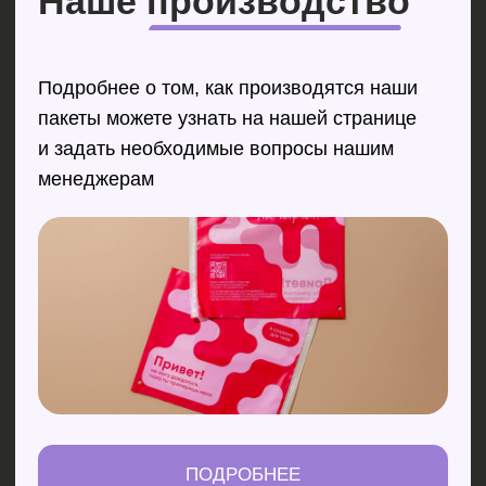
Брендирование упаковки
КОНТАКТЫ
AR-упаковка
NFC-упаковка
+7 800 301-34-10
sale@wowpacks.ru
Москва, ул. Бутлерова д.
17, метро "Калужская"
Политика конфиденциальности
© 2026 ООО "ТРЕНД-ОПТОМ"