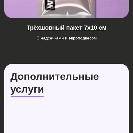
Повышению узнаваемости
бренда
Увеличению лояльности
клиентов
Созданию положительного
впечатления о компании
УЗНАТЬ, КАК ПОЛУЧИТЬ БЕСПЛАТНО