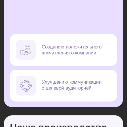
Производство и брендирование
упаковки полного цикла для
вашего бренда.
Встречают по упаковке!
О КОМПАНИИ
КАТАЛОГ
О нас
Пакеты zip-lock
Наше производство
Упаковка по назначению
Наши партнёры
Курьерские пакеты
Условия сотрудничества
Бирки
Отзывы клиентов
Pantone
Коробки
Примеры работ
Упаковка для
маркетплейсов
Бумажные пакеты
КАК РАБОТАТЬ
УСЛУГИ
Фирменный стиль
ИСТОРИИ