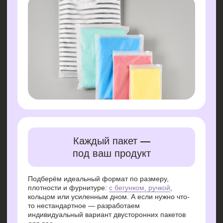
Подберём идеальный формат по размеру,
плотности и фурнитуре:
с бегунком, ручкой
,
кольцом или усиленным дном. А если нужно что-
то нестандартное — разработаем
индивидуальный вариант двусторонних пакетов
для вас
Бренд, который виден сразу
Нанесём логотип шелкографией или
флексопечатью — до 7 цветов, в точных оттенках
по Pantone. Вся печать адаптирована под
материал EVA, с учётом прозрачности и глубины
цвета на двусторонних пакетах