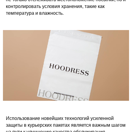
Фирменный стиль
ИСТОРИИ
контролировать условия хранения, такие как
Брендирование упаковки
КОНТАКТЫ
AR-упаковка
температура и влажность.
NFC-упаковка
+7 800 301-34-10
sale@wowpacks.ru
Москва, ул. Бутлерова д.
17, метро "Калужская"
Политика конфиденциальности
© 2026 ООО "ТРЕНД-ОПТОМ"
Использование новейших технологий усиленной
защиты в курьерских пакетах является важным шагом
на пути к улучшению качества обслуживания