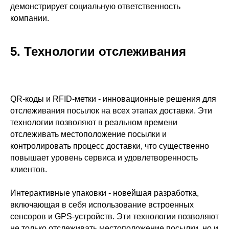
демонстрирует социальную ответственность
компании.
5. Технологии отслеживания
Производство и брендирование
упаковки полного цикла для
вашего бренда.
Встречают по упаковке!
О КОМПАНИИ
КАТАЛОГ
QR-коды и RFID-метки - инновационные решения для
О нас
Пакеты zip-lock
отслеживания посылок на всех этапах доставки. Эти
Наше производство
Упаковка по назначению
технологии позволяют в реальном времени
Наши партнёры
Курьерские пакеты
отслеживать местоположение посылки и
Условия сотрудничества
Бирки
контролировать процесс доставки, что существенно
Отзывы клиентов
повышает уровень сервиса и удовлетворенность
Pantone
Коробки
клиентов.
Примеры работ
Упаковка для
маркетплейсов
Бумажные пакеты
Интерактивные упаковки - новейшая разработка,
включающая в себя использование встроенных
сенсоров и GPS-устройств. Эти технологии позволяют
КАК РАБОТАТЬ
УСЛУГИ
не только отслеживать местоположение посылки, но и