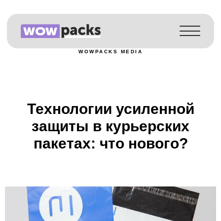
Каталог
Услуги
WOWPACKS MEDIA
Как работаем
О компании
Истории
Технологии усиленной
Контакты
защиты в курьерских
RU
пакетах: что нового?