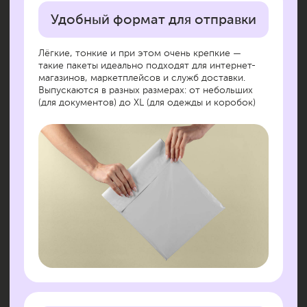
Пакеты снабжены надёжным клеевым краем:
просто оторвите защитную ленту и заклейте. Не
нужны скотч, степлеры или лишние действия. Это
ускоряет упаковку и повышает эффективность на
складе или в офисе
Возможность брендирования
На пакеты можно нанести логотип, слоган или
контактную информацию. Это повышает
узнаваемость бренда и делает упаковку частью
фирменного стиля. Клиент получает посылку и
сразу понимает, от кого она — ещё до открытия