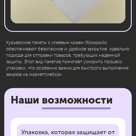
Наши возможности
Курьерские пакеты с клеевым краем Wowpacks
обеспечивают безопасное и удобное закрытие, идеально
подходя для отправки товаров, требующих надежной
Упаковка, которая защищает от
внешней среды
защиты. Этот вид пакетов помогает ускорить процесс
упаковки, что особенно важно для быстрого выполнения
Курьерские пакеты надёжно оберегают товар от
заказов на маркетплейсах.
влаги, пыли и механических повреждений при
транспортировке. Благодаря прочному материалу
и герметичному клеевому клапану посылка
доходит в целости и сохранности — даже в
сложных погодных условиях