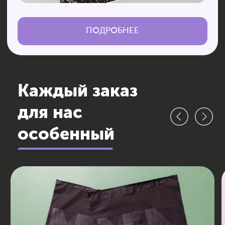
вашего бренда.
Встречают по упаковке!
О КОМПАНИИ
КАТАЛОГ
О нас
Пакеты zip-lock
Наше производство
Упаковка по назначению
Наши партнёры
Курьерские пакеты
Условия сотрудничества
Бирки
Отзывы клиентов
Pantone
Коробки
Примеры работ
Упаковка для
маркетплейсов
Бумажные пакеты
КАК РАБОТАТЬ
УСЛУГИ
Фирменный стиль
ИСТОРИИ
Брендирование упаковки
КОНТАКТЫ
AR-упаковка
NFC-упаковка
+7 800 301-34-10