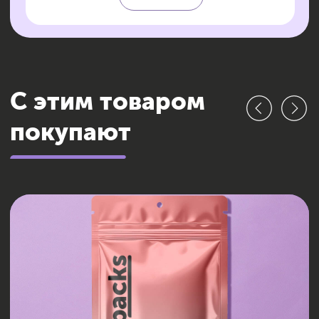
БАЗОВАЯ УПАКОВКА БРЕНДА
Разработка фирменного стиля
для компаний, у которых ещё нет
собственного узнаваемого логотипа
и цветовых решений
ПОДРОБНЕЕ
Почему бренд важен
Фирменный стиль помогает создать единую
визуальную идентификацию, что способствует:
Повышению узнаваемости
бренда