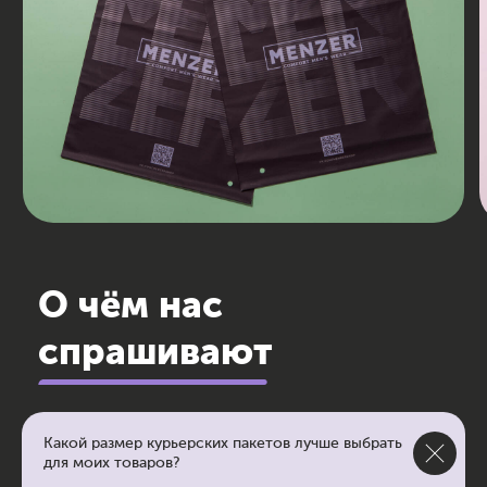
sale@wowpacks.ru
Москва, ул. Бутлерова д. 17,
метро "Калужская"
Политика конфиденциальности
© 2026 ООО "ТРЕНД-ОПТОМ"
Какой размер курьерских пакетов лучше выбрать
для моих товаров?