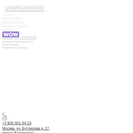
КОНТАКТЫ
© 2026 ООО "ТРЕНД-ОПТОМ"
Политика конфиденциальности
Коробки
Упаковка для
маркетплейсов
Бумажные пакеты
Pantone
Производство и брендирование
упаковки полного цикла для
вашего бренда.
Встречают по упаковке!
+7 800 301-34-10
Москва, ул. Бутлерова д. 17,