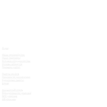
О нас
О КОМПАНИИ
Наше производство
Наши партнёры
Условия сотрудничества
Отзывы клиентов
Примеры работ
КАТАЛОГ
Пакеты zip-lock
Упаковка по назначению
Курьерские пакеты
Бирки
УСЛУГИ
Фирменный стиль
Брендирование упаковки
NFC-упаковка
AR-упаковка
КАК РАБОТАТЬ
ИСТОРИИ