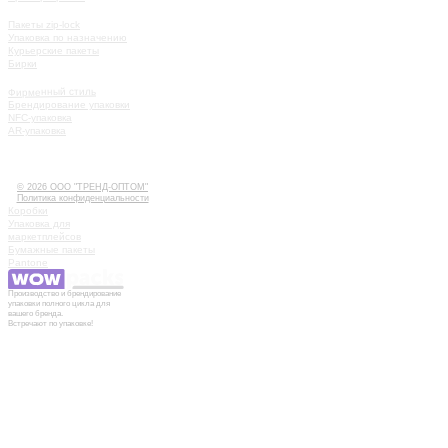
КАТАЛОГ
Пакеты zip-lock
Упаковка по назначению
Курьерские пакеты
Бирки
УСЛУГИ
Фирменный стиль
Брендирование упаковки
NFC-упаковка
AR-упаковка
КАК РАБОТАТЬ
ИСТОРИИ
КОНТАКТЫ
© 2026 ООО "ТРЕНД-ОПТОМ"
Политика конфиденциальности
Коробки
Упаковка для
маркетплейсов
Бумажные пакеты
Pantone
Производство и брендирование
упаковки полного цикла для
вашего бренда.
Встречают по упаковке!