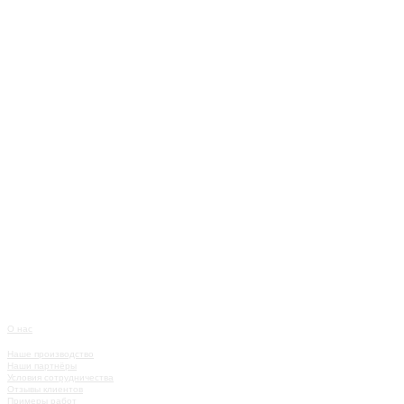
О нас
О КОМПАНИИ
Наше производство
Наши партнёры
Условия сотрудничества
Отзывы клиентов
Примеры работ