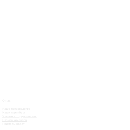
О нас
О КОМПАНИИ
Наше производство
Наши партнёры
Условия сотрудничества
Отзывы клиентов
Примеры работ
КАТАЛОГ