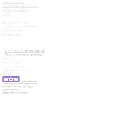
Пакеты zip-lock
Упаковка по назначению
Курьерские пакеты
Бирки
УСЛУГИ
Фирменный стиль
Брендирование упаковки
NFC-упаковка
AR-упаковка
КАК РАБОТАТЬ
ИСТОРИИ
КОНТАКТЫ
© 2026 ООО "ТРЕНД-ОПТОМ"
Политика конфиденциальности
Коробки
Упаковка для
маркетплейсов
Бумажные пакеты
Pantone
Производство и брендирование
упаковки полного цикла для
вашего бренда.
Встречают по упаковке!