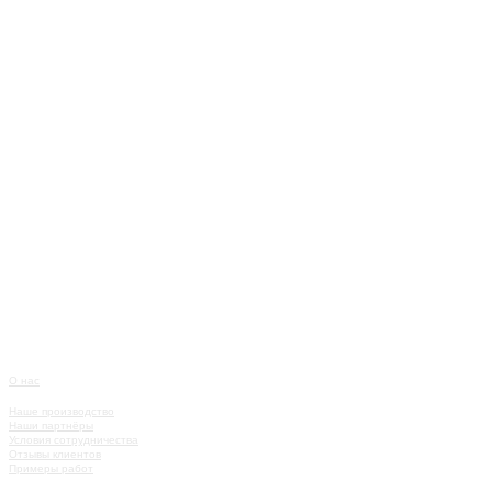
О нас
О КОМПАНИИ
Наше производство
Наши партнёры
Условия сотрудничества
Отзывы клиентов
Примеры работ
КАТАЛОГ