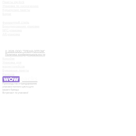
Пакеты zip-lock
Упаковка по назначению
Курьерские пакеты
Бирки
УСЛУГИ
Фирменный стиль
Брендирование упаковки
NFC-упаковка
AR-упаковка
КАК РАБОТАТЬ
ИСТОРИИ
КОНТАКТЫ
© 2026 ООО "ТРЕНД-ОПТОМ"
Политика конфиденциальности
Коробки
Упаковка для
маркетплейсов
Бумажные пакеты
Pantone
Производство и брендирование
упаковки полного цикла для
вашего бренда.
Встречают по упаковке!