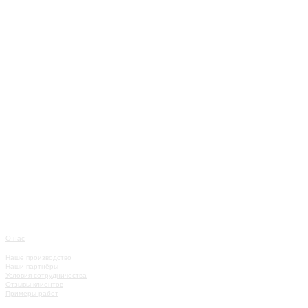
О нас
О КОМПАНИИ
Наше производство
Наши партнёры
Условия сотрудничества
Отзывы клиентов
Примеры работ
КАТАЛОГ