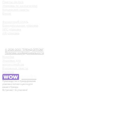
Пакеты zip-lock
Упаковка по назначению
Курьерские пакеты
Бирки
УСЛУГИ
Фирменный стиль
Брендирование упаковки
NFC-упаковка
AR-упаковка
КАК РАБОТАТЬ
ИСТОРИИ
КОНТАКТЫ
© 2026 ООО "ТРЕНД-ОПТОМ"
Политика конфиденциальности
Коробки
Упаковка для
маркетплейсов
Бумажные пакеты
Pantone
Производство и брендирование
упаковки полного цикла для
вашего бренда.
Встречают по упаковке!