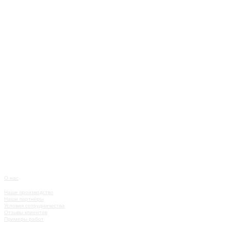
О нас
О КОМПАНИИ
Наше производство
Наши партнёры
Условия сотрудничества
Отзывы клиентов
Примеры работ
КАТАЛОГ