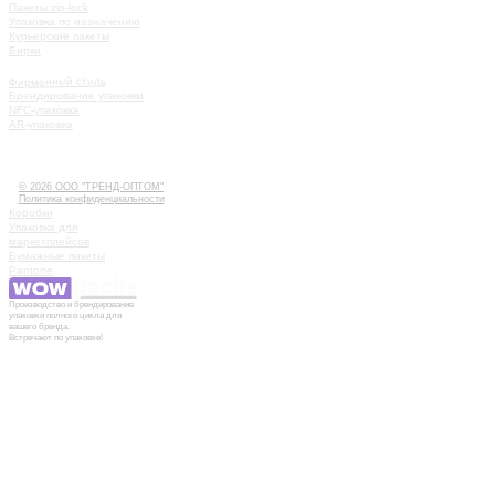
Пакеты zip-lock
Упаковка по назначению
Курьерские пакеты
Бирки
УСЛУГИ
Фирменный стиль
Брендирование упаковки
NFC-упаковка
AR-упаковка
КАК РАБОТАТЬ
ИСТОРИИ
КОНТАКТЫ
© 2026 ООО "ТРЕНД-ОПТОМ"
Политика конфиденциальности
Коробки
Упаковка для
маркетплейсов
Бумажные пакеты
Pantone
Производство и брендирование
упаковки полного цикла для
вашего бренда.
Встречают по упаковке!