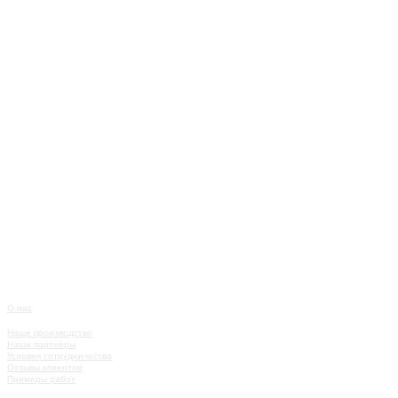
О нас
О КОМПАНИИ
Наше производство
Наши партнёры
Условия сотрудничества
Отзывы клиентов
Примеры работ
КАТАЛОГ