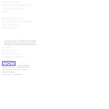
Пакеты zip-lock
Упаковка по назначению
Курьерские пакеты
Бирки
УСЛУГИ
Фирменный стиль
Брендирование упаковки
NFC-упаковка
AR-упаковка
КАК РАБОТАТЬ
ИСТОРИИ
КОНТАКТЫ
© 2026 ООО "ТРЕНД-ОПТОМ"
Политика конфиденциальности
Коробки
Упаковка для
маркетплейсов
Бумажные пакеты
Pantone
Производство и брендирование
упаковки полного цикла для
вашего бренда.
Встречают по упаковке!