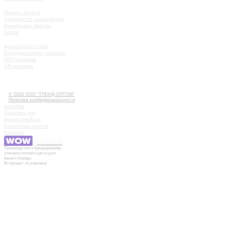
КАТАЛОГ
Пакеты zip-lock
Упаковка по назначению
Курьерские пакеты
Бирки
УСЛУГИ
Фирменный стиль
Брендирование упаковки
NFC-упаковка
AR-упаковка
КАК РАБОТАТЬ
ИСТОРИИ
КОНТАКТЫ
© 2026 ООО "ТРЕНД-ОПТОМ"
Политика конфиденциальности
Коробки
Упаковка для
маркетплейсов
Бумажные пакеты
Pantone
Производство и брендирование
упаковки полного цикла для
вашего бренда.
Встречают по упаковке!