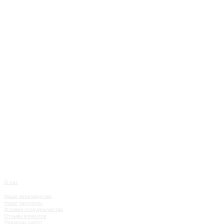
О нас
О КОМПАНИИ
Наше производство
Наши партнёры
Условия сотрудничества
Отзывы клиентов
Примеры работ