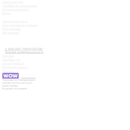
Пакеты zip-lock
Упаковка по назначению
Курьерские пакеты
Бирки
УСЛУГИ
Фирменный стиль
Брендирование упаковки
NFC-упаковка
AR-упаковка
КАК РАБОТАТЬ
ИСТОРИИ
КОНТАКТЫ
© 2026 ООО "ТРЕНД-ОПТОМ"
Политика конфиденциальности
Коробки
Упаковка для
маркетплейсов
Бумажные пакеты
Pantone
Производство и брендирование
упаковки полного цикла для
вашего бренда.
Встречают по упаковке!