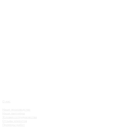
О нас
О КОМПАНИИ
Наше производство
Наши партнёры
Условия сотрудничества
Отзывы клиентов
Примеры работ
КАТАЛОГ