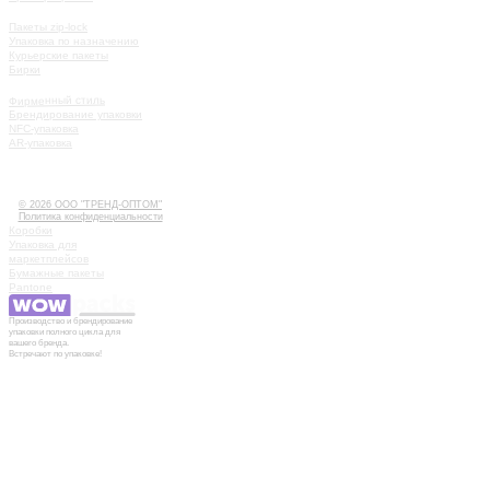
КАТАЛОГ
Пакеты zip-lock
Упаковка по назначению
Курьерские пакеты
Бирки
УСЛУГИ
Фирменный стиль
Брендирование упаковки
NFC-упаковка
AR-упаковка
КАК РАБОТАТЬ
ИСТОРИИ
КОНТАКТЫ
© 2026 ООО "ТРЕНД-ОПТОМ"
Политика конфиденциальности
Коробки
Упаковка для
маркетплейсов
Бумажные пакеты
Pantone
Производство и брендирование
упаковки полного цикла для
вашего бренда.
Встречают по упаковке!