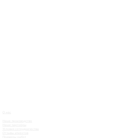
О нас
О КОМПАНИИ
Наше производство
Наши партнёры
Условия сотрудничества
Отзывы клиентов
Примеры работ