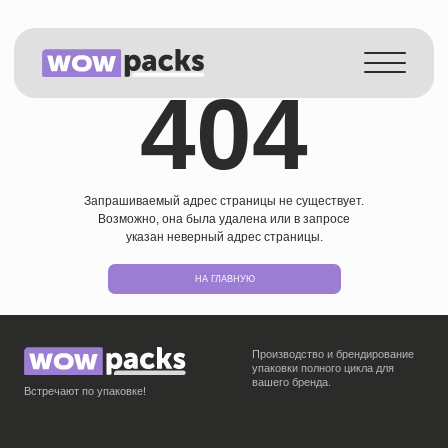
Страница не найдена
Каталог
404
Услуги
Как работаем
О компании
Запрашиваемый адрес страницы не существует.
Истории
Возможно, она была удалена или в запросе
указан неверный адрес страницы.
Контакты
Производство и брендирование
упаковки полного цикла для
вашего бренда.
RU
НА ГЛАВНУЮ
Встречают по упаковке!
О КОМПАНИИ
КАТАЛОГ
О нас
Пакеты zip-lock
Наше производство
Упаковка по назначению
Наши партнёры
Курьерские пакеты
Условия сотрудничества
Бирки
Отзывы клиентов