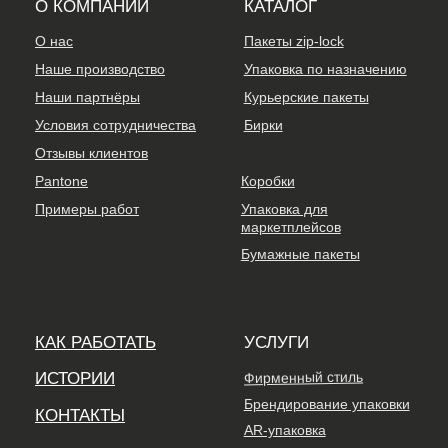
Pantone
Коробки
Примеры работ
Упаковка для
маркетплейсов
Бумажные пакеты
КАК РАБОТАТЬ
УСЛУГИ
Фирменный стиль
ИСТОРИИ
Брендирование упаковки
КОНТАКТЫ
AR-упаковка
NFC-упаковка
+7 800 301-34-10
sale@wowpacks.ru
Москва, ул. Бутлерова д.
17, метро "Калужская"
Политика конфиденциальности
© 2026 ООО "ТРЕНД-ОПТОМ"